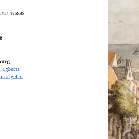
0313-476882
rg
burg
. Egberts
kerorgel.nl