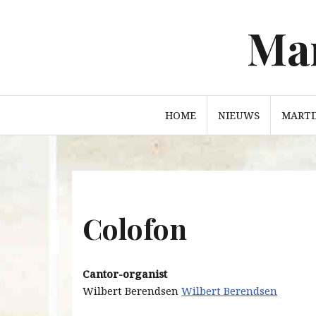
Mar
Ga
naar
de
inhoud
HOME
NIEUWS
MARTI
Colofon
Cantor-organist
Wilbert Berendsen
Wilbert Berendsen