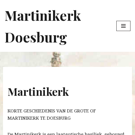
Martinikerk
Ga
naar
de
Doesburg
inhoud
Martinikerk
KORTE GESCHIEDENIS VAN DE GROTE OF
MARTINIKERK TE DOESBURG
De Martinikerk is een laatgotische basiliek, gebouwd