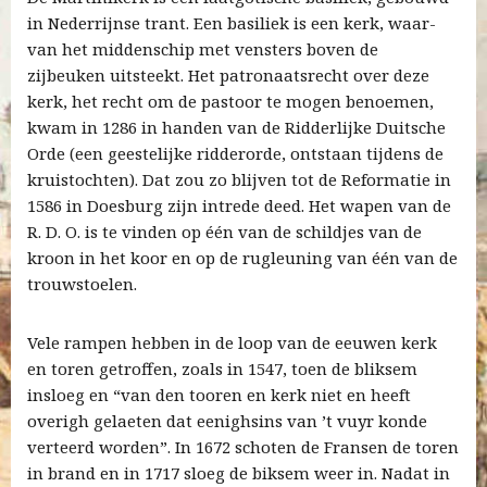
in Nederrijnse trant. Een basiliek is een kerk, waar-
van het middenschip met vensters boven de
zijbeuken uitsteekt. Het patronaatsrecht over deze
kerk, het recht om de pastoor te mogen benoemen,
kwam in 1286 in handen van de Ridderlijke Duitsche
Orde (een geestelijke ridderorde, ontstaan tijdens de
kruistochten). Dat zou zo blijven tot de Reformatie in
1586 in Doesburg zijn intrede deed. Het wapen van de
R. D. O. is te vinden op één van de schildjes van de
kroon in het koor en op de rugleuning van één van de
trouwstoelen.
Vele rampen hebben in de loop van de eeuwen kerk
en toren getroffen, zoals in 1547, toen de bliksem
insloeg en “van den tooren en kerk niet en heeft
overigh gelaeten dat eenighsins van ’t vuyr konde
verteerd worden”. In 1672 schoten de Fransen de toren
in brand en in 1717 sloeg de biksem weer in. Nadat in