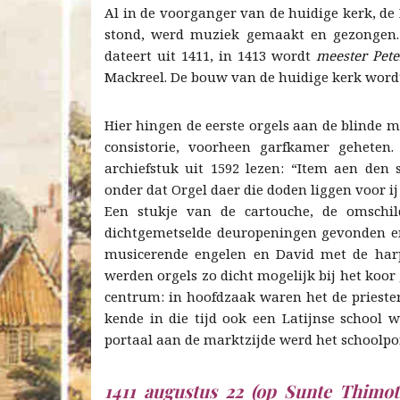
Al in de voorganger van de huidige kerk, de
stond, werd muziek gemaakt en gezongen.
dateert uit 1411, in 1413 wordt
meester Pete
Mackreel. De bouw van de huidige kerk wordt
Hier hingen de eerste orgels aan de blinde 
consistorie, voorheen garfkamer geheten
archiefstuk uit 1592 lezen: “Item aen den
onder dat Orgel daer die doden liggen voor ij 
Een stukje van de cartouche, de omschi
dichtgemetselde deuropeningen gevonden e
musicerende engelen en David met de harp 
werden orgels zo dicht mogelijk bij het koor
centrum: in hoofdzaak waren het de prieste
kende in die tijd ook een Latijnse school 
portaal aan de marktzijde werd het schoolpo
1411 augustus 22 (op Sunte Thimo