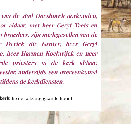
 van de stad Doesborch oorkonden,
oor aldaar, met heer Geryt Taets en
n broeders, zijn medegezellen van de
r Derick die Gruter, heer Geryt
le, heer Harmen Kockwijck en heer
rde priesters in de kerk aldaar,
eester, anderzijds een overeenkomst
tijdens de kerkdiensten.
ikerk
die de Lofzang gaande houdt.