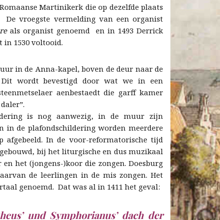
 Romaanse Martinikerk die op dezelfde plaats
 De vroegste vermelding van een organist
re
als organist genoemd en in 1493 Derrick
 in 1530 voltooid.
muur in de Anna-kapel, boven de deur naar de
. Dit wordt bevestigd door wat we in een
 steenmetselaer aenbestaedt die garff kamer
daler”.
ldering is nog aanwezig, in de muur zijn
n in de plafondschildering worden meerdere
afgebeeld. In de voor-reformatorische tijd
 gebouwd, bij het liturgische en dus muzikaal
r en het (jongens-)koor die zongen. Doesburg
waarvan de leerlingen in de mis zongen. Het
rtaal genoemd. Dat was al in 1411 het geval:
theus’ und Symphorianus’ dach der