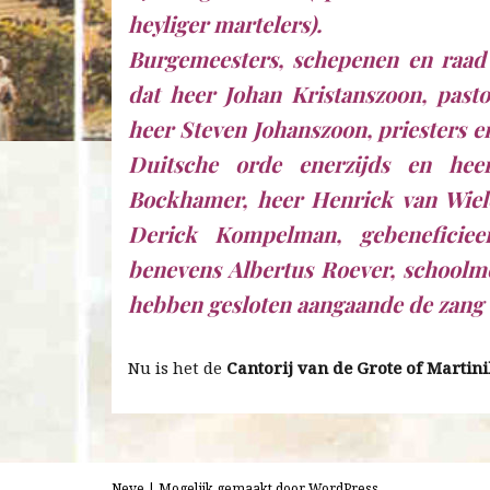
heyliger martelers).
Burgemeesters, schepenen en raad
dat heer Johan Kristanszoon, past
heer Steven Johanszoon, priesters e
Duitsche orde enerzijds en hee
Bockhamer, heer Henrick van Wie
Derick Kompelman, gebeneficiee
benevens Albertus Roever, schoolm
hebben gesloten aangaande de zang 
Nu is het de
Cantorij van de Grote of Martin
Neve
| Mogelijk gemaakt door
WordPress