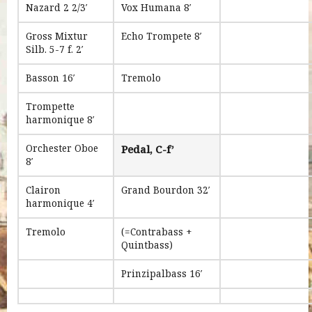
Nazard 2 2/3′
Vox Humana 8′
Gross Mixtur
Echo Trompete 8′
Silb. 5-7 f. 2′
Basson 16′
Tremolo
Trompette
harmonique 8′
Orchester Oboe
Pedal, C-f’
8′
Clairon
Grand Bourdon 32′
harmonique 4′
Tremolo
(=Contrabass +
Quintbass)
Prinzipalbass 16′