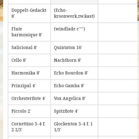
Doppelt-Gedackt
(Echo-
8′
kroonwerk,zw.kast)
Flute
(windlade c””’)
harmonique 8′
Salicional 8′
Quintaton 16′
Cello 8′
Nachthorn 8′
Harmonika 8′
Echo Bourdon 8′
Prinzipal 4′
Echo Gamba 8′
Orchesterflote 4′
Vox Angelica 8′
Piccolo 2′
Spitzflote 4′
Cornettino 3-4 f.
Glockenton 3-4 f. 1
2 2/3′
1/3′