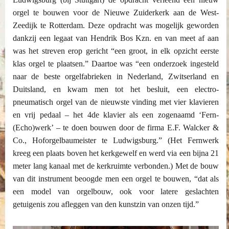
orgel te bouwen voor de Nieuwe Zuiderkerk aan de West-
Zeedijk te Rotterdam. Deze opdracht was mogelijk geworden
dankzij een legaat van Hendrik Bos Kzn. en van meet af aan
was het streven erop gericht “een groot, in elk opzicht eerste
klas orgel te plaatsen.” Daartoe was “een onderzoek ingesteld
naar de beste orgelfabrieken in Nederland, Zwitserland en
Duitsland, en kwam men tot het besluit, een electro-
pneumatisch orgel van de nieuwste vinding met vier klavieren
en vrij pedaal – het 4de klavier als een zogenaamd ‘Fern-
(Echo)werk’ – te doen bouwen door de firma E.F. Walcker &
Co., Hoforgelbaumeister te Ludwigsburg.” (Het Fernwerk
kreeg een plaats boven het kerkgewelf en werd via een bijna 21
meter lang kanaal met de kerkruimte verbonden.) Met de bouw
van dit instrument beoogde men een orgel te bouwen, “dat als
een model van orgelbouw, ook voor latere geslachten
getuigenis zou afleggen van den kunstzin van onzen tijd.”