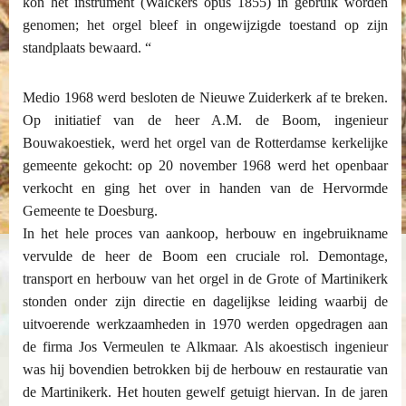
kon het instrument (Walckers opus 1855) in gebruik worden
genomen; het orgel bleef in ongewijzigde toestand op zijn
standplaats bewaard. “
Medio 1968 werd besloten de Nieuwe Zuiderkerk af te breken.
Op initiatief van de heer A.M. de Boom, ingenieur
Bouwakoestiek, werd het orgel van de Rotterdamse kerkelijke
gemeente gekocht: op 20 november 1968 werd het openbaar
verkocht en ging het over in handen van de Hervormde
Gemeente te Doesburg.
In het hele proces van aankoop, herbouw en ingebruikname
vervulde de heer de Boom een cruciale rol. Demontage,
transport en herbouw van het orgel in de Grote of Martinikerk
stonden onder zijn directie en dagelijkse leiding waarbij de
uitvoerende werkzaamheden in 1970 werden opgedragen aan
de firma Jos Vermeulen te Alkmaar. Als akoestisch ingenieur
was hij bovendien betrokken bij de herbouw en restauratie van
de Martinikerk. Het houten gewelf getuigt hiervan. In de jaren