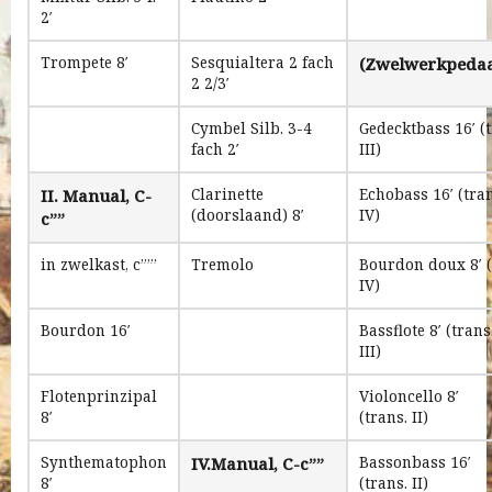
2′
Trompete 8′
Sesquialtera 2 fach
(Zwelwerkpedaa
2 2/3′
Cymbel Silb. 3-4
Gedecktbass 16′ (t
fach 2′
III)
II. Manual, C-
Clarinette
Echobass 16′ (tran
(doorslaand) 8′
IV)
c””
in zwelkast, c””’
Tremolo
Bourdon doux 8′ (t
IV)
Bourdon 16′
Bassflote 8′ (trans
III)
Flotenprinzipal
Violoncello 8′
8′
(trans. II)
Synthematophon
IV.Manual, C-c””
Bassonbass 16′
8′
(trans. II)