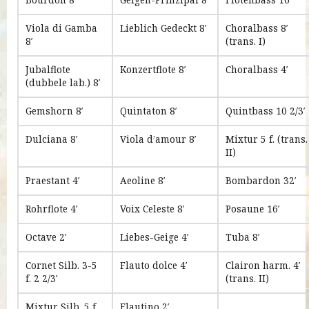
Bourdon 8′
Geigen-Prinzipal 8′
Flotenbass 16′
Viola di Gamba
Lieblich Gedeckt 8′
Choralbass 8′
8′
(trans. I)
Jubalflote
Konzertflote 8′
Choralbass 4′
(dubbele lab.) 8′
Gemshorn 8′
Quintaton 8′
Quintbass 10 2/3′
Dulciana 8′
Viola d’amour 8′
Mixtur 5 f. (trans.
II)
Praestant 4′
Aeoline 8′
Bombardon 32′
Rohrflote 4′
Voix Celeste 8′
Posaune 16′
Octave 2′
Liebes-Geige 4′
Tuba 8′
Cornet Silb. 3-5
Flauto dolce 4′
Clairon harm. 4′
f. 2 2/3′
(trans. II)
Mixtur Silb. 5 f.
Flautino 2′